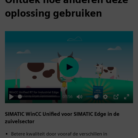
oplossing gebruiken
Play
01:56
Play
Mute
Settings
PIP
Enter
fulls
SIMATIC WinCC Unified voor SIMATIC Edge in de
zuivelsector
Betere kwaliteit door vooraf de verschillen in