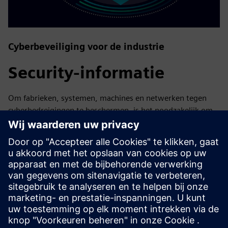
Cyberbeveiliging voor de industrie
Security-informatie
Om fabrieken, systemen, machines en netwerken tegen
cyberbedreigingen te beschermen, is het noodzakelijk om
een holistisch, ultramodern concept voor industriële
beveiliging te implementeren en voortdurend te
onderhouden. De producten en oplossingen van Siemens
vormen slechts één onderdeel van zo'n concept. Voor meer
informatie over industriële beveiliging kunt u terecht op.
Meer informatie