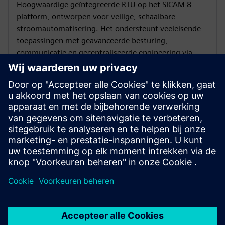
Hoogwaardige geïntegreerde RTU op het SICAM 8-
platform, ontworpen voor veilige, schaalbare
stroomautomatisering. Het ondersteunt veeleisende
toepassingen met geavanceerde besturing,
communicatie en gecentraliseerde engineering via
SICAM Device Manager