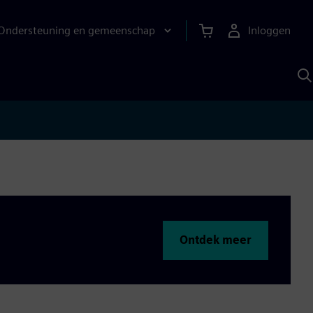
Ondersteuning en gemeenschap
Inloggen
Z
m
S
A
Ontdek meer