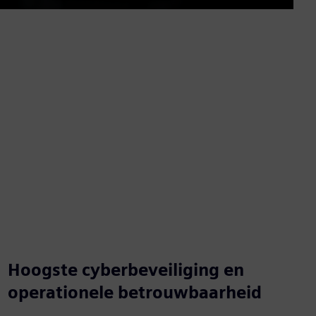
Mute
Settings
PIP
Enter
fullscre
Hoogste cyberbeveiliging en
operationele betrouwbaarheid