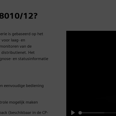
8010/12?
rie is gebaseerd op het
 voor laag- en
 monitoren van de
 distributienet. Het
gnose- en statusinformatie
 en eenvoudige bediening
trole mogelijk maken
back (beschikbaar in de CP-