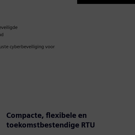
Play
eveiligde
ud
uste cyberbeveiliging voor
Compacte, flexibele en
toekomstbestendige RTU