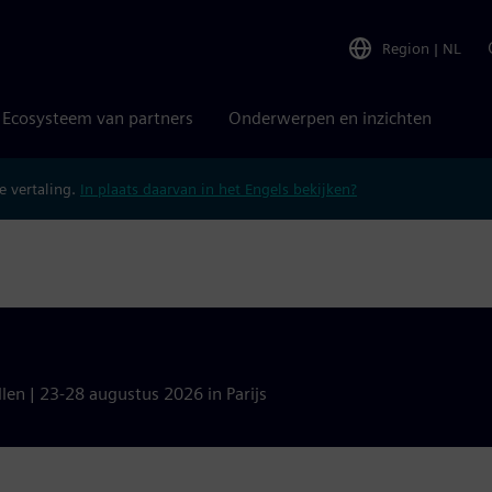
Region
|
NL
Ecosysteem van partners
Onderwerpen en inzichten
 vertaling.
In plaats daarvan in het Engels bekijken?
len | 23-28 augustus 2026 in Parijs