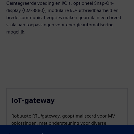
Geïntegreerde voeding en I/O's, optioneel Snap‑On-
display (CM‑8880), modulaire I/O-uitbreidbaarheid en
brede communicatieopties maken gebruik in een breed
scala aan toepassingen voor energieautomatisering
mogelijk.
IoT-gateway
Robuuste RTU/gateway, geoptimaliseerd voor MV-
oplossingen, met ondersteuning voor diverse
netwerken en protocollen met Cloud- en SCADA-