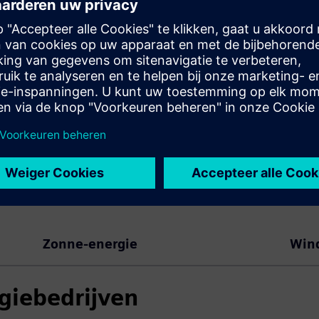
connectiviteit, LTE en 802.15.4, plus apps voor
klanten in containers via het SICAM SIAPP-
framework.
Zonne-energie
Win
giebedrijven