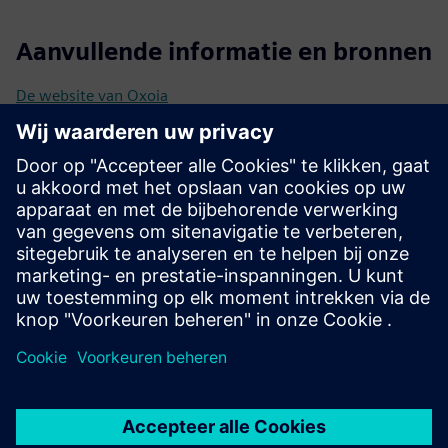
Aanvullende informatie en bronnen
De website van Oxoia
Oxoia op een pager
Vereisten
Compatibel met Siemens Building Automation (bijv. Desigo
CC/Connect Box)
Centraal HVAC-systeem (verwarming, ventilatie, koeling of
warm water)