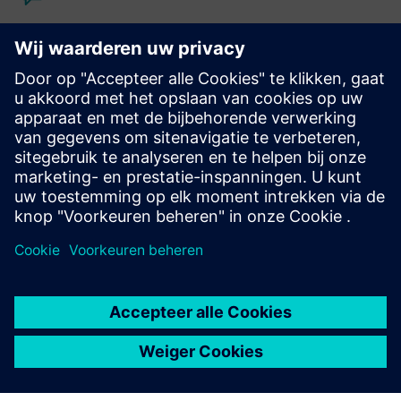
Calibre IC ontwerp en productie
De Calibre-toolsuite biedt nauwkeurige, efficiënte en
uitgebreide IC-verificatie en -optimalisatie voor alle
procesknooppunten en ontwerpstijlen, terwijl het gebruik
van hulpbronnen en tapeout-schema's tot een minimum
wordt beperkt.
Leer van experts