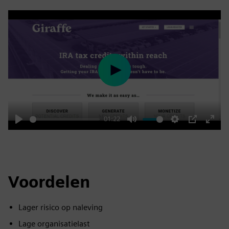
Play
01:22
Play
Mute
Settings
PIP
Enter
fulls
Voordelen
Lager risico op naleving
Lage organisatielast