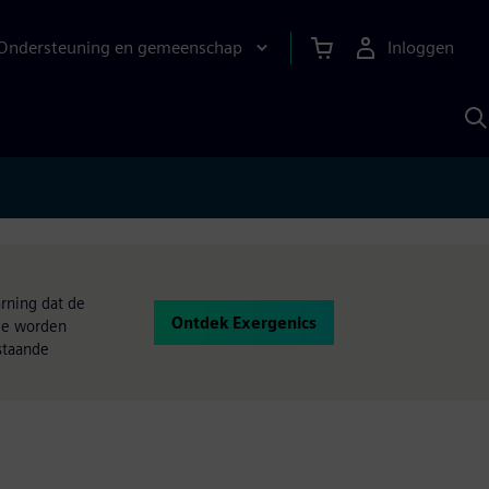
Ondersteuning en gemeenschap
Inloggen
Z
m
S
A
rning dat de
Ontdek Exergenics
gie worden
staande