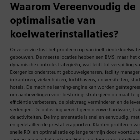
Waarom Vereenvoudig de
optimalisatie van
koelwaterinstallaties?
Onze service lost het probleem op van inefficiënte koelwate
gebouwen. De meeste locaties hebben een BMS, maar het 
dynamische controlestrategieën, wat leidt tot verspilling v
Exergenics ondersteunt gebouweigenaren, facility manager
in kantoren, ziekenhuizen, luchthavens, universiteiten, sta
hotels. De machine learning-engine kan worden geïntegre
om aanbevelingen voor besturingsstrategieën op maat te ge
efficiëntie verbeteren, de piekvraag verminderen en de lev
verlengen. De oplossing vereist geen nieuwe hardware, tra
de activiteiten. De implementatie is snel en eenvoudig, met
en gedetailleerde prestatierapporten. Klanten profiteren va
snelle ROI en optimalisatie op lange termijn door voortduren
aanpassing van het systeem. Het is de duurzame, intellige