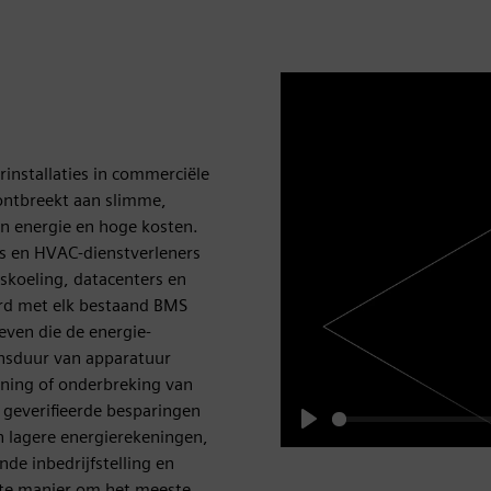
rinstallaties in commerciële
ontbreekt aan slimme,
an energie en hoge kosten.
s en HVAC-dienstverleners
dskoeling, datacenters en
erd met elk bestaand BMS
ven die de energie-
ensduur van apparatuur
ining of onderbreking van
 geverifieerde besparingen
n lagere energierekeningen,
Play
de inbedrijfstelling en
nte manier om het meeste