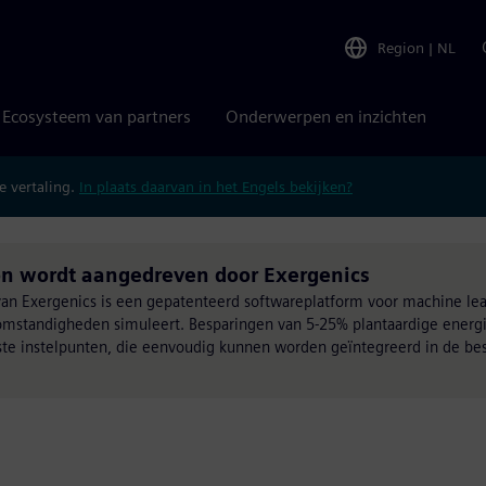
Region
|
NL
Ecosysteem van partners
Onderwerpen en inzichten
 vertaling.
In plaats daarvan in het Engels bekijken?
ion wordt aangedreven door Exergenics
 van Exergenics is een gepatenteerd softwareplatform voor machine lea
ke omstandigheden simuleert. Besparingen van 5-25% plantaardige ener
ste instelpunten, die eenvoudig kunnen worden geïntegreerd in de be