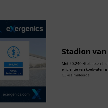
Stadion van
Met 70.240 zitplaatsen is d
efficiëntie van koelwaterin
CO₂e simuleerde.