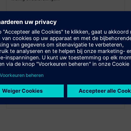
Implementatie met ultralichte
aanraking
Met een typische installatietijd van slechts een
maand is de oplossing ontworpen voor eenvoud en
snelheid. Geen black boxes, geen training en geen
wijzigingen in uw activiteiten of team nodig. Maak
gewoon efficiënter gebruik van wat er ter plaatse is.