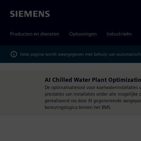
Siemens
Producten en diensten
Oplossingen
Industrieën
Deze pagina wordt weergegeven met behulp van automatische
AI Chilled Water Plant Optimizat
De optimalisatietool voor koelwaterinstallaties
prestaties van installaties onder alle mogelij
gerealiseerd via door AI gegenereerde aangepa
besturingslogica binnen het BMS.