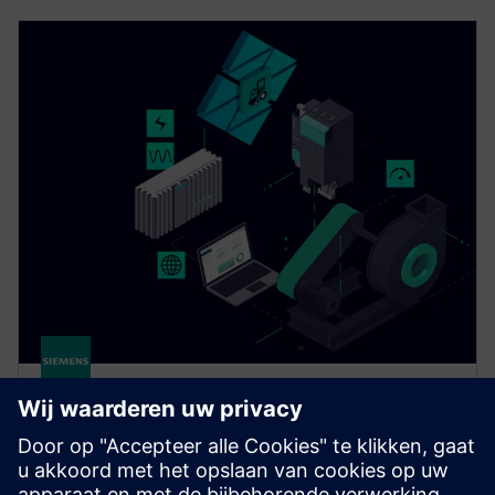
Drivetrain Analyzer Edge​
Monitor and analyze data from your SINAMICS drives
in real time using AI. Drivetrain Analyzer Edge