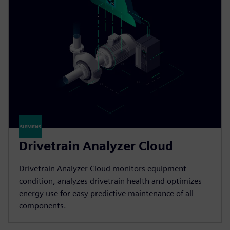
Drivetrain Analyzer Cloud​
Drivetrain Analyzer Cloud monitors equipment
condition, analyzes drivetrain health and optimizes
energy use for easy predictive maintenance of all
components.