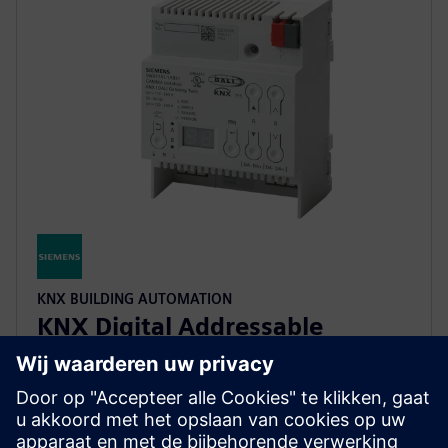
KNX BUILDING AUTOMATION
KNX Digital Addressable
Lighting Interface (DALI)
DALI delivers precise individual and group control for
up to 64 lighting devices per loop. Seamlessly