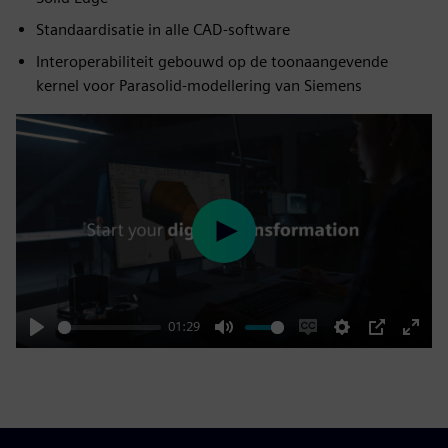
Standaardisatie in alle CAD-software
Interoperabiliteit gebouwd op de toonaangevende
kernel voor Parasolid-modellering van Siemens
Play
01:29
Play
Mute
Enable
Settings
PIP
Enter
captions
fulls