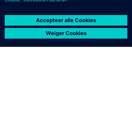
Product:
Genius 2
Grootte:
Small
Locatie:
Oslo, Noorwegen
Siemens-software:
,
,
Solid Edge
Teamcenter
Designcenter
Lees het verhaal
Lees het verhaal op Develop3D.com