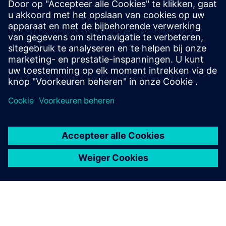
Compatibiliteit met i-System
Het i-systeem biedt uitgebreide componenten en
ruimtefuncties voor uw DELTA miro producten.