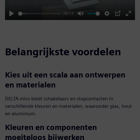
00:13
Play
Mute
Settings
PIP
Enter
fulls
Belangrijkste voordelen
Kies uit een scala aan ontwerpen
en materialen
DELTA miro biedt schakelaars en stopcontacten in
verschillende kleuren en materialen, waaronder glas, hout
en aluminium.
Kleuren en componenten
moeiteloos bijwerken