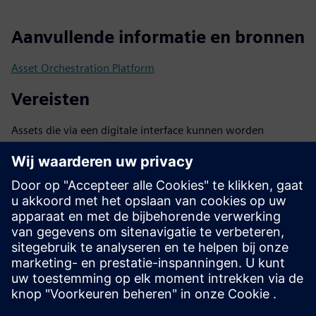
Aanvullende informatie en bronnen
Asset Orchestration Platform
Vereisten
Assets die via een digitale interface kunnen worden
verbonden
Ideaal gemodelleerd met Asset Administration Shell (IEC
63278)
Andere communicatieprotocollen zoals OPC UA, MQTT of
Modbus kunnen worden geïntegreerd
Compatibele controller: Siemens SIMATIC S7 Open
Controller CPU1515SP PC3
Compatibele Controller: Bosch Rexroth CtrlX X5 of X7