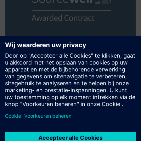
INKOOP STROOMLIJNEN
Coöperatieve
aankoopovereenkomsten
Voor overheids-, onderwijs- en non-profitorganisaties
helpt Sourcewell leden bij het vervullen van hun taken
op het gebied van openbare dienstverlening en het
opbouwen van sterkere relaties met leden en
leveranciers om samen praktische oplossingen te
ontwikkelen.