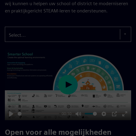
wij kunnen u helpen uw school of district te moderniseren
en praktijkgericht STEAM-leren te ondersteunen.
Select...
Play
00:10
Play
Mute
Settings
PIP
Enter
fulls
Open voor alle mogelijkheden