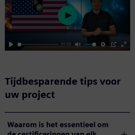
Play
01:35
Play
Mute
Settings
PIP
Enter
fulls
Tijdbesparende tips voor
uw project
Waarom is het essentieel om
de certificeringen van elk