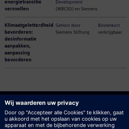
energietransitie
Development
versnellen
(WBCSD) en Siemens
Klimaatgeletterdheid
Gehost door
Binnenkort
bevorderen:
Siemens Stiftung
verkrijgbaar
desinformatie
aanpakken,
aanpassing
bevorderen
Sluit je bij ons aan