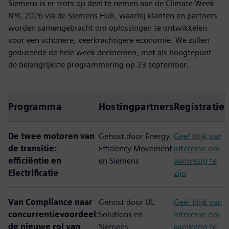
Siemens is er trots op deel te nemen aan de Climate Week
NYC 2026 via de Siemens Hub, waarbij klanten en partners
worden samengebracht om oplossingen te ontwikkelen
voor een schonere, veerkrachtigere economie. We zullen
gedurende de hele week deelnemen, met als hoogtepunt
de belangrijkste programmering op 23 september.
Programma
Hostingpartners
Registratie
De twee motoren van
Gehost door Energy
Geef blijk van
de transitie:
Efficiency Movement
interesse om
efficiëntie en
en Siemens
aanwezig te
Electrificatie
zijn
Van Compliance naar
Gehost door UL
Geef blijk van
concurrentievoordeel:
Solutions en
interesse om
de nieuwe rol van
Siemens
aanwezig te