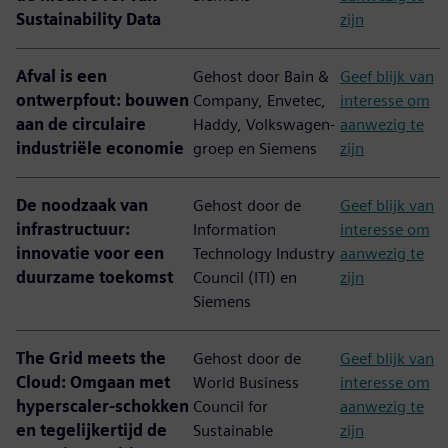
Sustainability Data
zijn
Afval is een
Gehost door Bain &
Geef blijk van
ontwerpfout: bouwen
Company, Envetec,
interesse om
aan de circulaire
Haddy, Volkswagen-
aanwezig te
industriële economie
groep en Siemens
zijn
De noodzaak van
Gehost door de
Geef blijk van
infrastructuur:
Information
interesse om
innovatie voor een
Technology Industry
aanwezig te
duurzame toekomst
Council (ITI) en
zijn
Siemens
The Grid meets the
Gehost door de
Geef blijk van
Cloud: Omgaan met
World Business
interesse om
hyperscaler-schokken
Council for
aanwezig te
en tegelijkertijd de
Sustainable
zijn