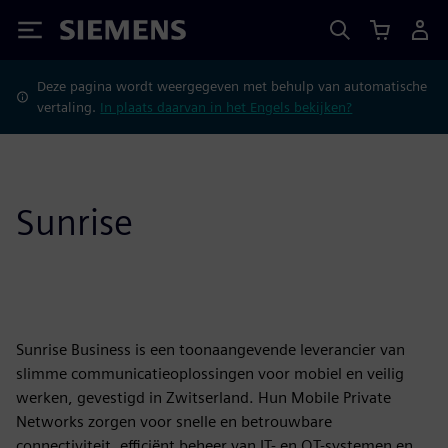
Siemens
Deze pagina wordt weergegeven met behulp van automatische
vertaling.
In plaats daarvan in het Engels bekijken?
Sunrise
Sunrise Business is een toonaangevende leverancier van
slimme communicatieoplossingen voor mobiel en veilig
werken, gevestigd in Zwitserland. Hun Mobile Private
Networks zorgen voor snelle en betrouwbare
connectiviteit, efficiënt beheer van IT- en OT-systemen en