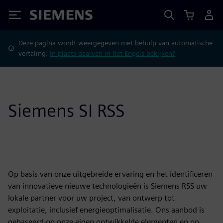
Siemens
Deze pagina wordt weergegeven met behulp van automatische
vertaling.
In plaats daarvan in het Engels bekijken?
Siemens SI RSS
Op basis van onze uitgebreide ervaring en het identificeren
van innovatieve nieuwe technologieën is Siemens RSS uw
lokale partner voor uw project, van ontwerp tot
exploitatie, inclusief energieoptimalisatie. Ons aanbod is
gebaseerd op onze eigen ontwikkelde elementen en op