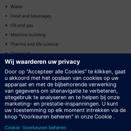
Water
Food and beverages
Oil and gas
Machine building
Pharma and life science
Chemicals
Beweging
Service
Biedt een service voor een Siemens Xcelerator-product/-
oplossing die de klant helpt bij de implementatie,
integratie, bediening of onderhoud