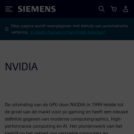
Siemens
Deze pagina wordt weergegeven met behulp van automatische
vertaling.
In plaats daarvan in het Engels bekijken?
NVIDIA
De uitvinding van de GPU door NVIDIA in 1999 leidde tot
de groei van de markt voor pc-gaming en heeft een nieuwe
definitie gegeven van moderne computergraphics, high-
performance computing en AI. Het pionierswerk van het
bedrijf op het gebied van versnelde computers en