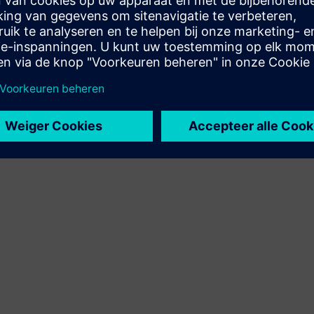
SW en digitaal ondersteunde hardware
doorverkopen/samen verkopen op Siemens Xcelerator