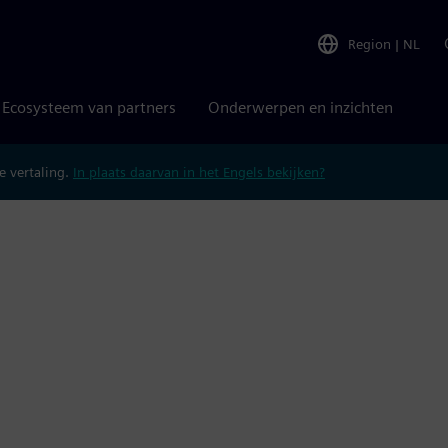
Region
|
NL
Ecosysteem van partners
Onderwerpen en inzichten
 vertaling.
In plaats daarvan in het Engels bekijken?