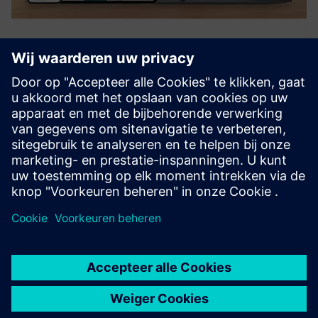
MyTMA Zeit
MyTMA is a modern and convenient time management
system including workflows and a user-based dashboard.
With MyTMA time and surcharge calculations can be
processed and prepared for payroll accounting.
Meer informatie