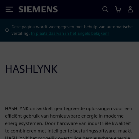
Siemens
Deze pagina wordt weergegeven met behulp van automatische
vertaling.
In plaats daarvan in het Engels bekijken?
HASHLYNK
HASHLYNK ontwikkelt geïntegreerde oplossingen voor een
efficiënt gebruik van hernieuwbare energie in moderne
energiesystemen. Door hardware van industriële kwaliteit
te combineren met intelligente besturingssoftware, maakt
HASHLYNK het mogelijk overtollige hernieuwbare energie