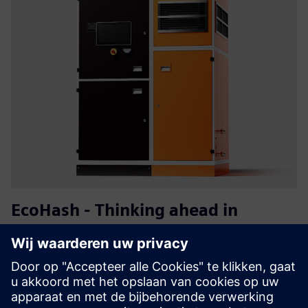
EcoHash - Thinking ahead in
energy utilisation
EcoHash is a modular energy management system that
turns surplus renewable electricity into high-value
computing and usable heat. Boost ROI per kWh, cut