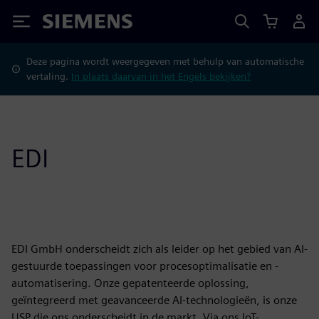
Siemens
Deze pagina wordt weergegeven met behulp van automatische
vertaling.
In plaats daarvan in het Engels bekijken?
EDI
EDI GmbH onderscheidt zich als leider op het gebied van AI-
gestuurde toepassingen voor procesoptimalisatie en -
automatisering. Onze gepatenteerde oplossing,
geïntegreerd met geavanceerde AI-technologieën, is onze
USP die ons onderscheidt in de markt. Via ons IoT-