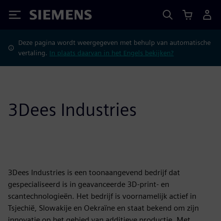
Siemens
Deze pagina wordt weergegeven met behulp van automatische
vertaling.
In plaats daarvan in het Engels bekijken?
3Dees Industries
3Dees Industries is een toonaangevend bedrijf dat
gespecialiseerd is in geavanceerde 3D-print- en
scantechnologieën. Het bedrijf is voornamelijk actief in
Tsjechië, Slowakije en Oekraïne en staat bekend om zijn
innovatie op het gebied van additieve productie. Met