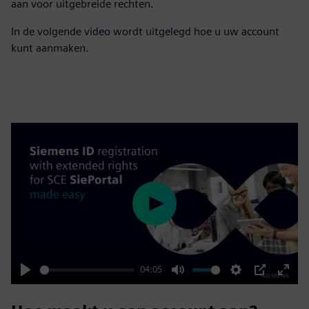
aan voor uitgebreide rechten.
In de volgende video wordt uitgelegd hoe u uw account
kunt aanmaken.
Play
04:05
Play
Mute
Settings
PIP
Enter
fulls