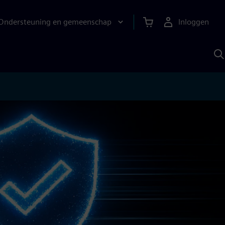
Ondersteuning en gemeenschap
Inloggen
Z
m
S
A