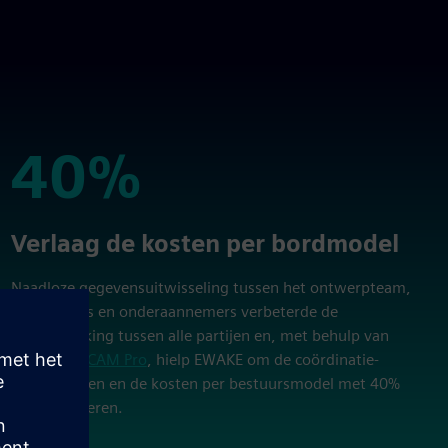
40%
40%
Verlaag de kosten per bordmodel
Naadloze gegevensuitwisseling tussen het ontwerpteam,
leveranciers en onderaannemers verbeterde de
samenwerking tussen alle partijen en, met behulp van
Solid Edge CAM Pro
, hielp EWAKE om de coördinatie-
inspanningen en de kosten per bestuursmodel met 40%
te verminderen.