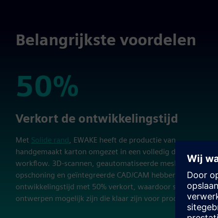
Belangrijkste voordelen
50%
50%
Verkort de ontwikkelingstijd
Met
Solide rand
, EWAKE heeft de productie van
handgemaakt karton omgezet in een volledig digitale
workflow. 3D-scannen, geautomatiseerde mesh-
opschoning en geïntegreerde CAD/CAM hebben de
ontwikkelingstijd met 50% verkort, waardoor snellere
ontwerpen mogelijk zijn die klaar zijn voor productie.