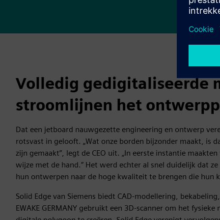
Volledig gedigitaliseerde
stroomlijnen het ontwerpp
Dat een jetboard nauwgezette engineering en ontwerp verei
rotsvast in gelooft. „Wat onze borden bijzonder maakt, is da
zijn gemaakt”, legt de CEO uit. „In eerste instantie maakten
wijze met de hand.” Het werd echter al snel duidelijk dat z
hun ontwerpen naar de hoge kwaliteit te brengen die hun 
Solid Edge van Siemens biedt CAD-modellering, bekabeling
EWAKE GERMANY gebruikt een 3D-scanner om het fysieke m
digitale polygoon te creëren. Solid Edge verenigt vervolgens