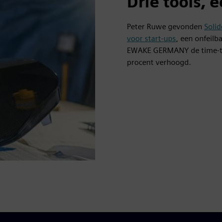
Drie tools,
Peter Ruwe gevonden
Solid
voor start-ups
, een onfeilb
EWAKE GERMANY de time-to-
procent verhoogd.