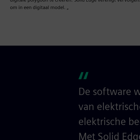
om in een digitaal model. „
De software w
van elektrisc
elektrische b
Met Solid Edg