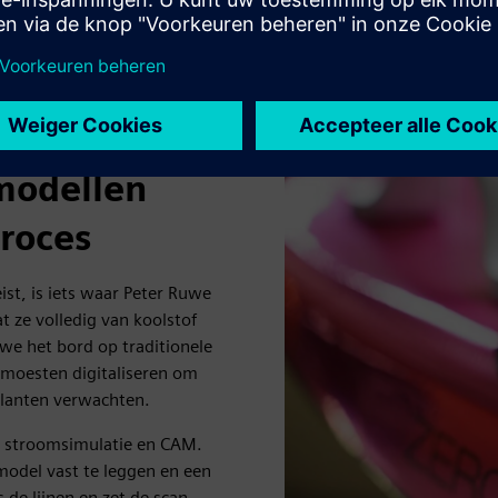
 modellen
roces
st, is iets waar Peter Ruwe
t ze volledig van koolstof
 we het bord op traditionele
e moesten digitaliseren om
klanten verwachten.
, stroomsimulatie en CAM.
odel vast te leggen en een
 de lijnen en zet de scan