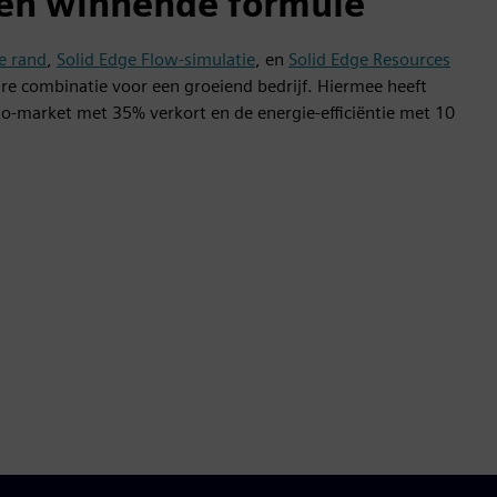
 één winnende formule
e rand
,
Solid Edge Flow-simulatie
, en
Solid Edge Resources
are combinatie voor een groeiend bedrijf. Hiermee heeft
market met 35% verkort en de energie-efficiëntie met 10