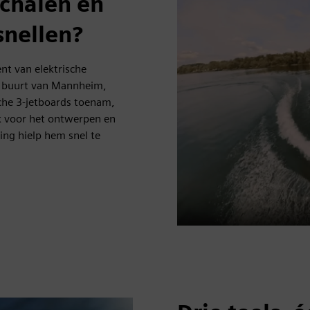
schalen en
snellen?
t van elektrische
de buurt van Mannheim,
che 3-jetboards toenam,
k voor het ontwerpen en
ing hielp hem snel te