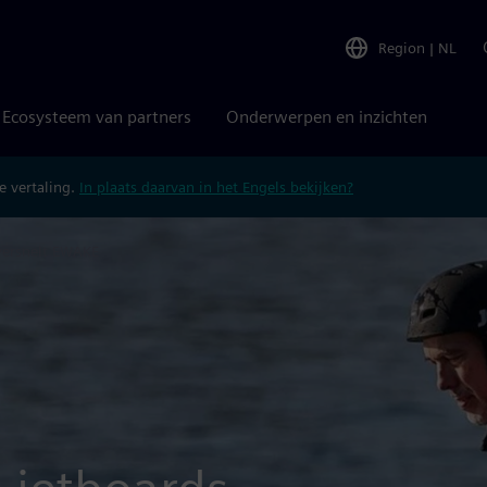
Region
|
NL
Ecosysteem van partners
Onderwerpen en inzichten
 vertaling.
In plaats daarvan in het Engels bekijken?
versnelt EWAKE