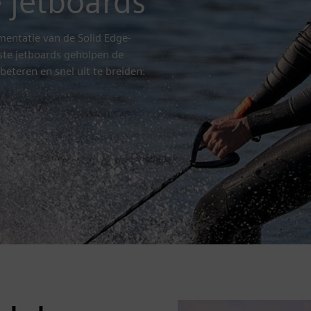
e jetboards
ntatie van de Solid Edge-
lste jetboards geholpen de
eteren en snel uit te breiden.