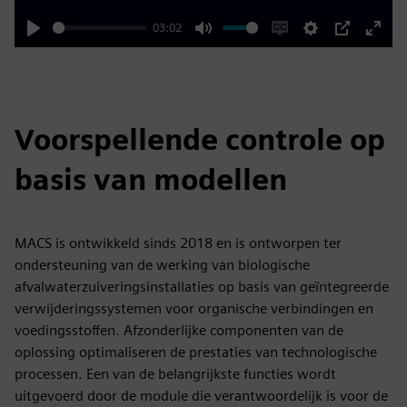
03:02
Play
Mute
Enable
Settings
PIP
Enter
captions
fulls
Voorspellende controle op
basis van modellen
MACS is ontwikkeld sinds 2018 en is ontworpen ter
ondersteuning van de werking van biologische
afvalwaterzuiveringsinstallaties op basis van geïntegreerde
verwijderingssystemen voor organische verbindingen en
voedingsstoffen. Afzonderlijke componenten van de
oplossing optimaliseren de prestaties van technologische
processen. Een van de belangrijkste functies wordt
uitgevoerd door de module die verantwoordelijk is voor de