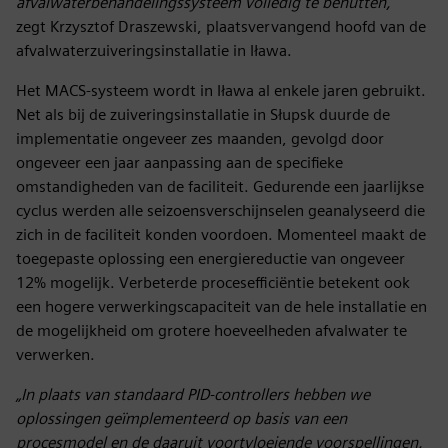
afvalwaterbehandelingssysteem volledig te benutten,”
zegt Krzysztof Draszewski, plaatsvervangend hoofd van de
afvalwaterzuiveringsinstallatie in Iława.
Het MACS-systeem wordt in Iława al enkele jaren gebruikt.
Net als bij de zuiveringsinstallatie in Słupsk duurde de
implementatie ongeveer zes maanden, gevolgd door
ongeveer een jaar aanpassing aan de specifieke
omstandigheden van de faciliteit. Gedurende een jaarlijkse
cyclus werden alle seizoensverschijnselen geanalyseerd die
zich in de faciliteit konden voordoen. Momenteel maakt de
toegepaste oplossing een energiereductie van ongeveer
12% mogelijk. Verbeterde procesefficiëntie betekent ook
een hogere verwerkingscapaciteit van de hele installatie en
de mogelijkheid om grotere hoeveelheden afvalwater te
verwerken.
„In plaats van standaard PID-controllers hebben we
oplossingen geïmplementeerd op basis van een
procesmodel en de daaruit voortvloeiende voorspellingen,