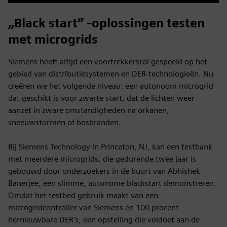
Play
Mute
Settings
PIP
Enter
fulls
„Black start” -oplossingen testen
met microgrids
Siemens heeft altijd een voortrekkersrol gespeeld op het
gebied van distributiesystemen en DER-technologieën. Nu
creëren we het volgende niveau: een autonoom microgrid
dat geschikt is voor zwarte start, dat de lichten weer
aanzet in zware omstandigheden na orkanen,
sneeuwstormen of bosbranden.
Bij Siemens Technology in Princeton, NJ, kan een testbank
met meerdere microgrids, die gedurende twee jaar is
gebouwd door onderzoekers in de buurt van Abhishek
Banerjee, een slimme, autonome blackstart demonstreren.
Omdat het testbed gebruik maakt van een
microgridcontroller van Siemens en 100 procent
hernieuwbare DER's, een opstelling die voldoet aan de