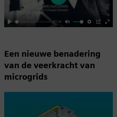
Play
03:26
Play
Mute
Settings
PIP
Enter
fulls
Een nieuwe benadering
van de veerkracht van
microgrids