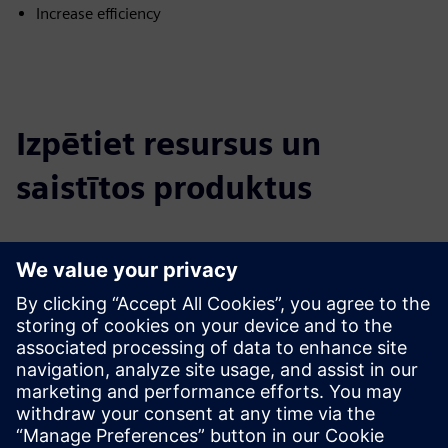
Increase efficiency
Izpētiet resursus un
saistītos produktus
Papildu informācija un resursi
Whitepaper: Maintenance 4.0
Learn more
Priekšnosacījumi
none