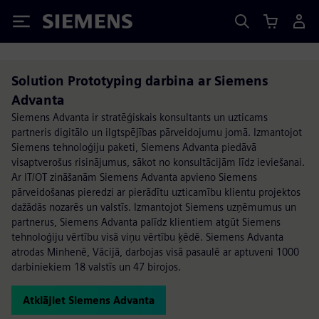
Siemens
Solution Prototyping darbina ar Siemens
Advanta
Siemens Advanta ir stratēģiskais konsultants un uzticams
partneris digitālo un ilgtspējības pārveidojumu jomā. Izmantojot
Siemens tehnoloģiju paketi, Siemens Advanta piedāvā
visaptverošus risinājumus, sākot no konsultācijām līdz ieviešanai.
Ar IT/OT zināšanām Siemens Advanta apvieno Siemens
pārveidošanas pieredzi ar pierādītu uzticamību klientu projektos
dažādās nozarēs un valstīs. Izmantojot Siemens uzņēmumus un
partnerus, Siemens Advanta palīdz klientiem atgūt Siemens
tehnoloģiju vērtību visā viņu vērtību ķēdē. Siemens Advanta
atrodas Minhenē, Vācijā, darbojas visā pasaulē ar aptuveni 1000
darbiniekiem 18 valstīs un 47 birojos.
Atklājiet Siemens Advanta