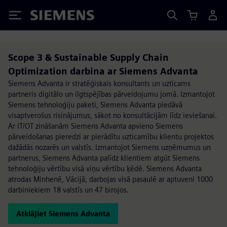
Siemens
Scope 3 & Sustainable Supply Chain
Optimization darbina ar Siemens Advanta
Siemens Advanta ir stratēģiskais konsultants un uzticams
partneris digitālo un ilgtspējības pārveidojumu jomā. Izmantojot
Siemens tehnoloģiju paketi, Siemens Advanta piedāvā
visaptverošus risinājumus, sākot no konsultācijām līdz ieviešanai.
Ar IT/OT zināšanām Siemens Advanta apvieno Siemens
pārveidošanas pieredzi ar pierādītu uzticamību klientu projektos
dažādās nozarēs un valstīs. Izmantojot Siemens uzņēmumus un
partnerus, Siemens Advanta palīdz klientiem atgūt Siemens
tehnoloģiju vērtību visā viņu vērtību ķēdē. Siemens Advanta
atrodas Minhenē, Vācijā, darbojas visā pasaulē ar aptuveni 1000
darbiniekiem 18 valstīs un 47 birojos.
Atklājiet Siemens Advanta