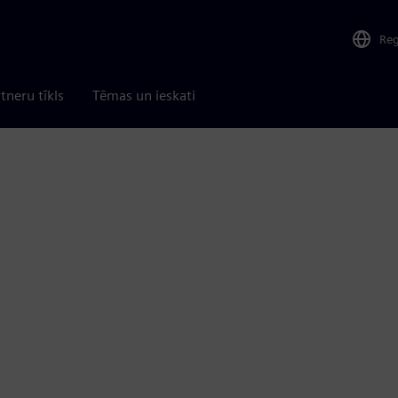
Re
tneru tīkls
Tēmas un ieskati