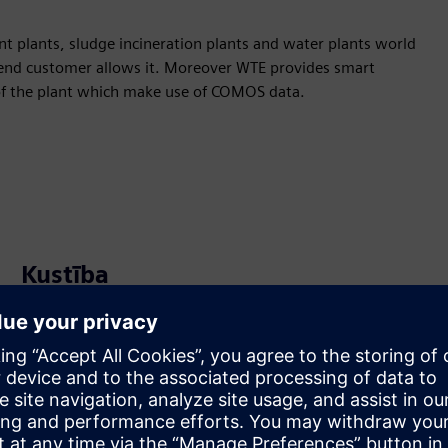
t plants, sludge incineration plants and water plants world
end customer allows it. Moreover WTE provides smart
of the plant which make use of COMOS data.
Kustība
Build
Paplašina vai balstās uz Siemens Xcelerator
produktu/risinājumu, izveidojot jaunu produktu, vai arī
izstrādā jaunu klienta risinājumu, integrējot Siemens
Xcelerator produktu ar savu produktu.