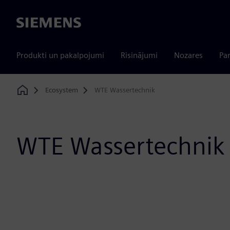
Siemens
Produkti un pakalpojumi
Risinājumi
Nozares
Par
Ecosystem
WTE Wassertechnik
Home
WTE Wassertechnik