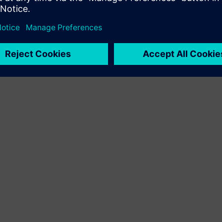
Service
Nodrošina pakalpojumu Siemens Xcelerator produktam/
risinājumam, kas palīdz klientam to ieviest, integrēt,
darbināt vai uzturēt