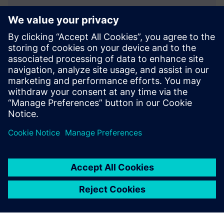
AIRIA, AI Spatial Intelligence
AIRIA ir telpiskās izlūkošanas programmatūra
universitātēm, kas nodrošina reāllaika ieskatu par
noslogojumu un kampusas mēroga analīzi. Tas atklāj
nepietiekami izmantotas/pārslogotas telpas, ļaujot
iekārtām un enerģētikas komandām...
Uzziniet vairāk