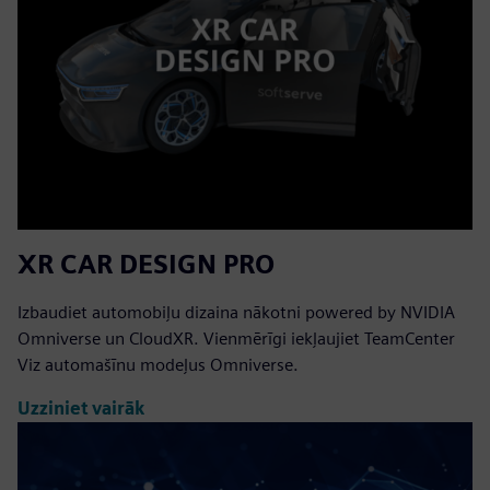
XR CAR DESIGN PRO
Izbaudiet automobiļu dizaina nākotni powered by NVIDIA
Omniverse un CloudXR. Vienmērīgi iekļaujiet TeamCenter
Viz automašīnu modeļus Omniverse.
Uzziniet vairāk