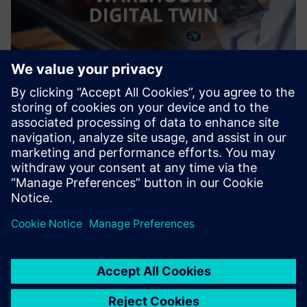
Warehouse Digital Twin
SoftServe Warehouse Digital Twin risinājums ļauj virtuāli
veidot, darbināt un pārveidot savu noliktavu bez fizisku
izmēģinājumu riska
Uzziniet vairāk