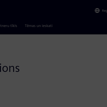
Re
tneru tīkls
Tēmas un ieskati
ions