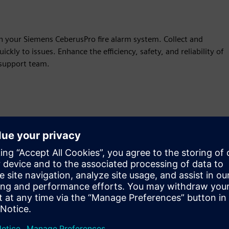
h your Siemens CeberusPro fire alarm system. Collect and
kly to issues. Enhance the efficiency, safety, and reliability of
 support team.
Kustība
Build
Paplašina vai balstās uz Siemens Xcelerator
produktu/risinājumu, izveidojot jaunu produktu, vai arī