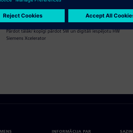
izstrādā jaunu klienta risinājumu, integrējot Siemens
Xcelerator produktu ar savu produktu.
Sell
Pārdot tālāk/ kopīgi pārdot SW un digitāli iespējotu HW
Siemens Xcelerator
EMENS
INFORMĀCIJA PAR
SAZIN