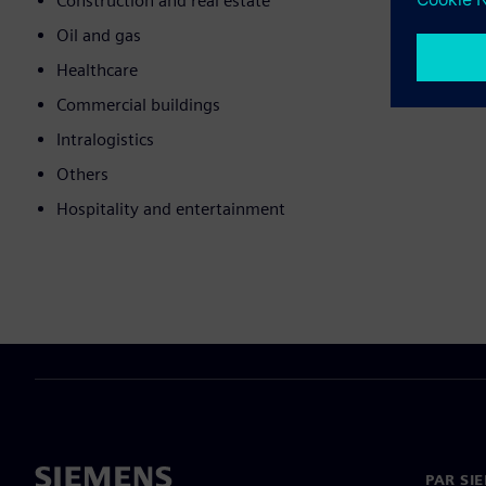
Construction and real estate
Oil and gas
Healthcare
Commercial buildings
Intralogistics
Others
Hospitality and entertainment
PAR SI