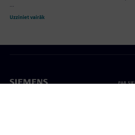
...
Uzziniet vairāk
PAR SI
Par mu
Vadība
Jaunumi