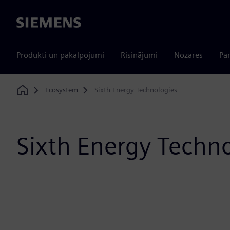
Siemens
Produkti un pakalpojumi
Risinājumi
Nozares
Par
Ecosystem
Sixth Energy Technologies
Home
Sixth Energy Techn