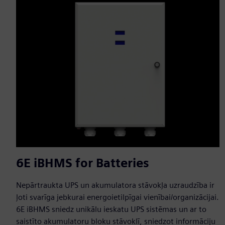
6E iBHMS for Batteries
Nepārtraukta UPS un akumulatora stāvokļa uzraudzība ir
ļoti svarīga jebkurai energoietilpīgai vienībai/organizācijai.
6E iBHMS sniedz unikālu ieskatu UPS sistēmas un ar to
saistīto akumulatoru bloku stāvoklī, sniedzot informāciju