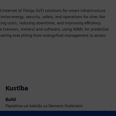
Internet of Things (IoT) solutions for smart infrastructure
ze energy, security, safety, and operations for sites like
tting costs, reducing downtime, and improving efficiency
 (sensors, meters) and software, using AI/ML for predictive
 covering everything from energy/fuel management to access
Kustība
Build
Paplašina vai balstās uz Siemens Xcelerator
produktu/risinājumu, izveidojot jaunu produktu, vai arī