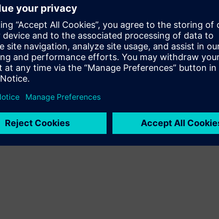
izstrādā jaunu klienta risinājumu, integrējot Siemens
Xcelerator produktu ar savu produktu.
Sell
Pārdot tālāk/ kopīgi pārdot SW un digitāli iespējotu HW
Siemens Xcelerator
Service
Nodrošina pakalpojumu Siemens Xcelerator produktam/
risinājumam, kas palīdz klientam to ieviest, integrēt,
darbināt vai uzturēt