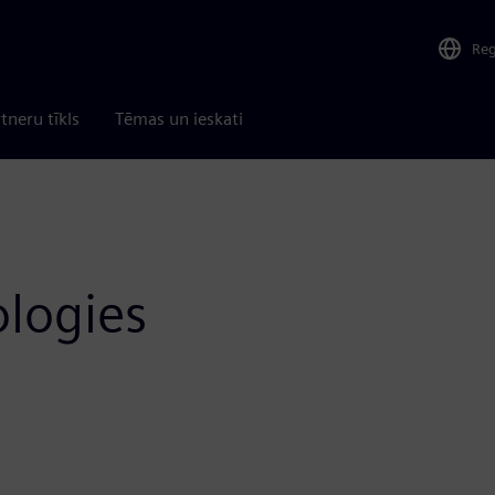
Re
tneru tīkls
Tēmas un ieskati
ologies