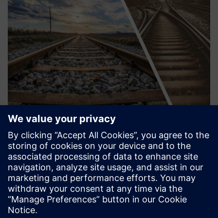
Automated Monitoring
Kopējā slēdža veiktspēja, slēdža slodze, slēdža nestabilitāte
un punktu mašīnas funkcionalitāte ir tikai izvēle no tā, par
ko TrackSwitch360 no Railmonitor varētu sniegt ieskatu.
TrackBed360 uzrauga precīzas trases kustības. Risin...
Uzziniet vairāk