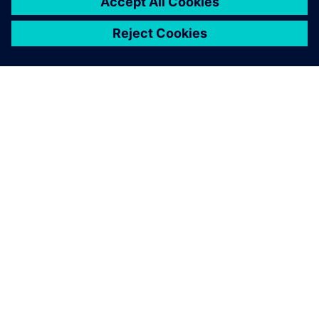
PAR SIEMENS
INFORMĀCIJA PAR UZŅĒMUMU
SAZINIETIES AR MUMS
KARJERA