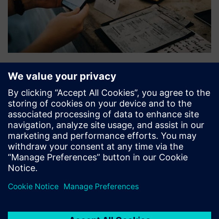
OIL
OIL, daudzkanālu integrācijas slānis, ir pasūtījumu
pārvaldības sistēma, kas piedāvā elastību un vieglumu
sarežģītajā daudzkanālu mazumtirdzniecības pasaulē. OIL
pārvalda jūsu pasūtījumu dzīves ciklu jūsu vietā un piedāvā
vienu ce...
Uzziniet vairāk