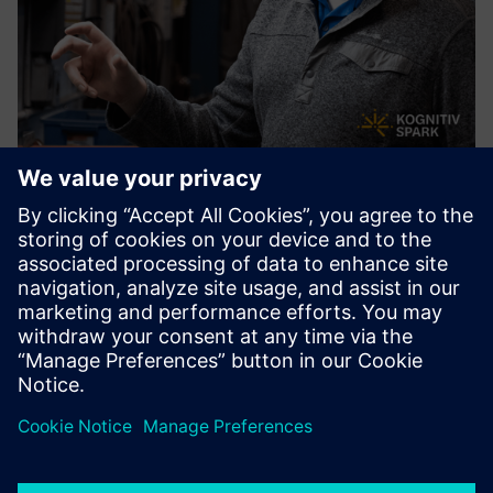
RemoteSpark™
RemoteSpark™ ir jauktas realitātes veiktspējas atbalsta rīks
izvietošanai jauktās realitātes austiņās, tostarp HoloLens.
Darbinieki var uzreiz piekļūt 2D un 3D resursiem, lai
atbalstītu uzdevumu izpildi, darbības efektivitāti un a...
Uzziniet vairāk