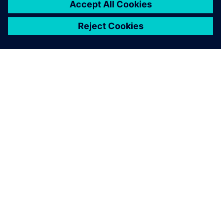
PAR SIEMENS
INFORMĀCIJA PAR UZŅĒMUMU
SAZINIETIES AR MUMS