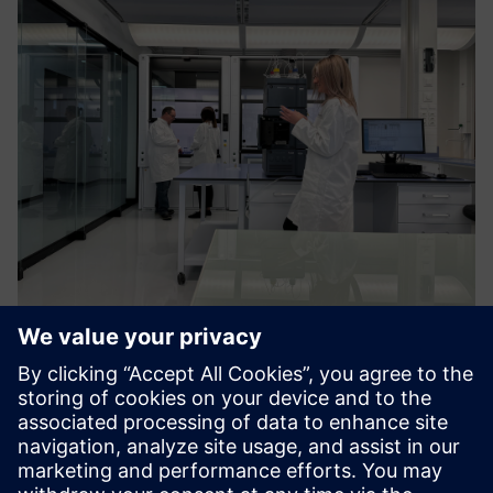
Training and Capacity Building
Pielāgota, interaktīva training, izmantojot tiešsaistes,
klases un laboratorijas formātus. Aptver progresīvas
analītiskās metodes un uz lietojumiem balstītus kursus ar
daudzdimensionālu mācīšanos.