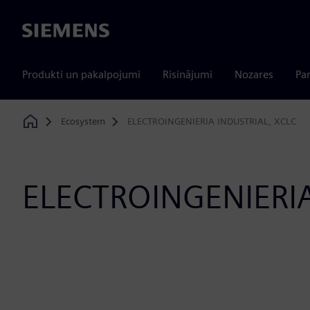
Siemens
Produkti un pakalpojumi
Risinājumi
Nozares
Par
Ecosystem
ELECTROINGENIERIA INDUSTRIAL, XCLC
Home
ELECTROINGENIERIA