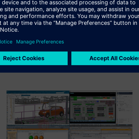
Service
Nodrošina pakalpojumu Siemens Xcelerator produktam/
risinājumam, kas palīdz klientam to ieviest, integrēt,
darbināt vai uzturēt