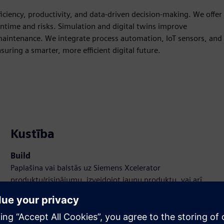
ciency, productivity, and data-driven decision-making. We offer
ntime and risks. Simulation and digital twins improve
aintenance. We integrate process automation, IoT sensors, and
suring a smarter, more efficient digital future.
Kustība
Build
Paplašina vai balstās uz Siemens Xcelerator
produktu/risinājumu, izveidojot jaunu produktu, vai arī
izstrādā jaunu klienta risinājumu, integrējot Siemens
Xcelerator produktu ar savu produktu.