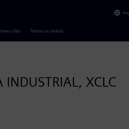
Re
tneru tīkls
Tēmas un ieskati
 INDUSTRIAL, XCLC