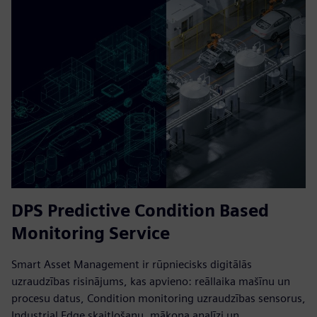
DPS Predictive Condition Based
Monitoring Service
Smart Asset Management ir rūpniecisks digitālās
uzraudzības risinājums, kas apvieno: reāllaika mašīnu un
procesu datus, Condition monitoring uzraudzības sensorus,
Industrial Edge skaitļošanu, mākoņa analīzi un