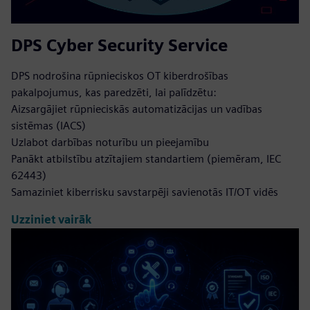
DPS Cyber Security Service
DPS nodrošina rūpnieciskos OT kiberdrošības
pakalpojumus, kas paredzēti, lai palīdzētu:
Aizsargājiet rūpnieciskās automatizācijas un vadības
sistēmas (IACS)
Uzlabot darbības noturību un pieejamību
Panākt atbilstību atzītajiem standartiem (piemēram, IEC
62443)
Samaziniet kiberrisku savstarpēji savienotās IT/OT vidēs
Uzziniet vairāk