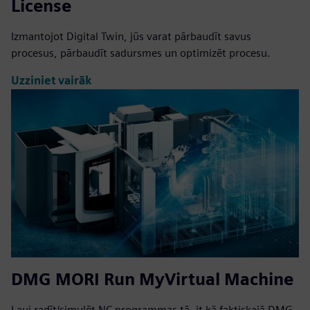
License
Izmantojot Digital Twin, jūs varat pārbaudīt savus
procesus, pārbaudīt sadursmes un optimizēt procesu.
Uzziniet vairāk
DMG MORI Run MyVirtual Machine
Ļauj radīt/simulēt NC programmas tā, it kā faktiskajā DMG