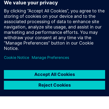
DMG MORI Postprocessor for
Siemens NX
Komplektā ietilpst mašīnas kinemātikas modelis, integrēts
pēcprocesors un CSE draiveris, lai simulētu NC kodus un
apstiprinātu apstrādi.
Uzziniet vairāk