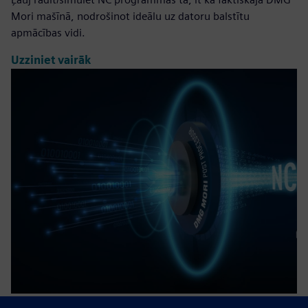
Mori mašīnā, nodrošinot ideālu uz datoru balstītu
apmācības vidi.
Uzziniet vairāk