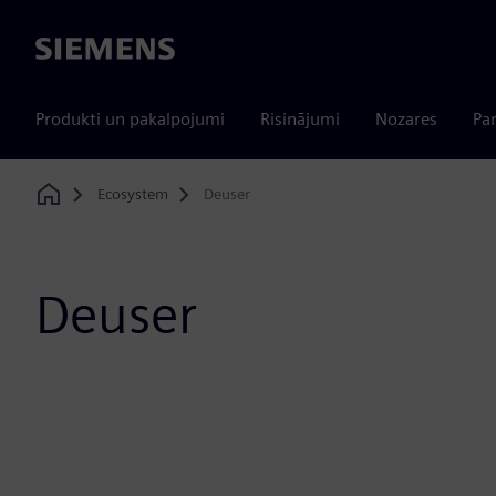
Siemens
Produkti un pakalpojumi
Risinājumi
Nozares
Par
Ecosystem
Deuser
Home
Deuser