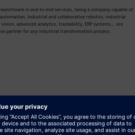
al benchmark in end-to-end services, being a company capable of
automation, industrial and collaborative robotics, industrial
ion, advanced analytics, traceability, ERP systems... are
ve partner for any industrial transformation process.