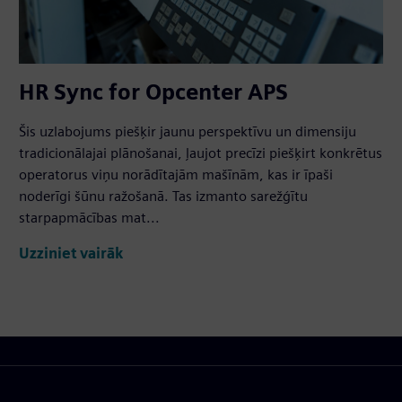
HR Sync for Opcenter APS
Šis uzlabojums piešķir jaunu perspektīvu un dimensiju
tradicionālajai plānošanai, ļaujot precīzi piešķirt konkrētus
operatorus viņu norādītajām mašīnām, kas ir īpaši
noderīgi šūnu ražošanā. Tas izmanto sarežģītu
starpapmācības mat...
Uzziniet vairāk