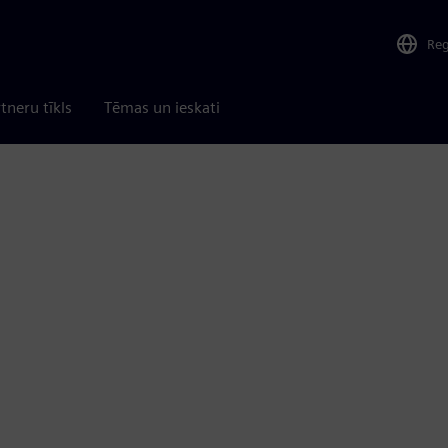
Re
tneru tīkls
Tēmas un ieskati