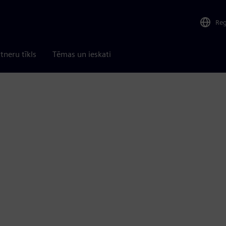
Re
tneru tīkls
Tēmas un ieskati