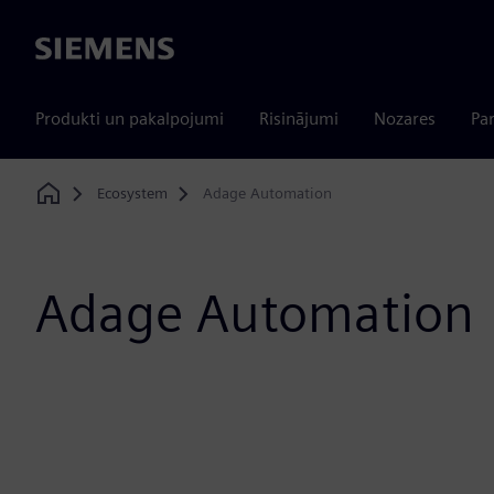
Siemens
Produkti un pakalpojumi
Risinājumi
Nozares
Par
Ecosystem
Adage Automation
Home
Adage Automation