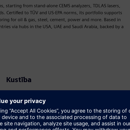
s, starting from stand-alone CEMS analyzers, TDLAS lasers,
s. Certified to TÜV and US-EPA norms, its portfolio supports
ring for oil & gas, steel, cement, power and more. Based in
tries via hubs in the USA, UAE and Saudi Arabia, backed by a
Kustība
Service
Nodrošina pakalpojumu Siemens Xcelerator produktam/
risinājumam, kas palīdz klientam to ieviest, integrēt,
darbināt vai uzturēt