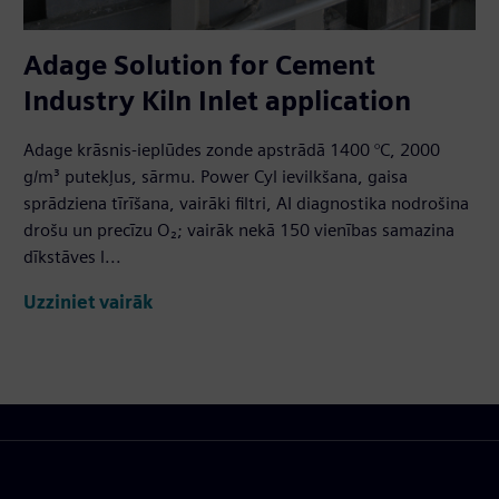
Adage Solution for Cement
Industry Kiln Inlet application
Adage krāsnis-ieplūdes zonde apstrādā 1400 °C, 2000
g/m³ putekļus, sārmu. Power Cyl ievilkšana, gaisa
sprādziena tīrīšana, vairāki filtri, AI diagnostika nodrošina
drošu un precīzu O₂; vairāk nekā 150 vienības samazina
dīkstāves l...
Uzziniet vairāk