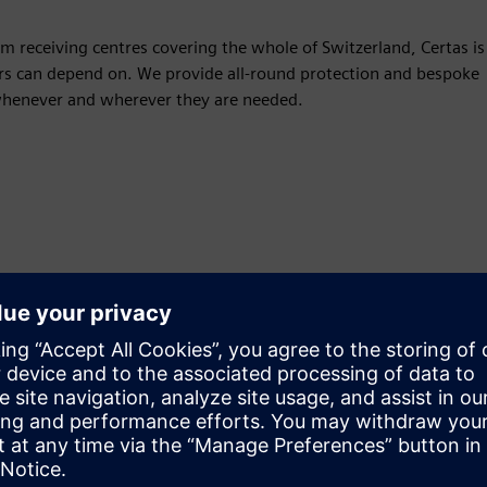
 receiving centres covering the whole of Switzerland, Certas is
ers can depend on. We provide all-round protection and bespoke
 whenever and wherever they are needed.
Kustība
Service
Nodrošina pakalpojumu Siemens Xcelerator produktam/
risinājumam, kas palīdz klientam to ieviest, integrēt,
darbināt vai uzturēt