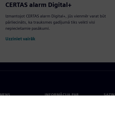
CERTAS alarm Digital+
Izmantojot CERTAS alarm Digital+, jūs vienmēr varat būt
pārliecināts, ka trauksmes gadījumā tiks veikti visi
nepieciešamie pasākumi.
Uzziniet vairāk
EMENS
INFORMĀCIJA PAR
SAZIN
UZŅĒMUMU
ms
Konta
Uzņēmums
Biroji