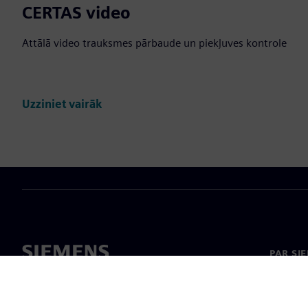
CERTAS video
Attālā video trauksmes pārbaude un piekļuves kontrole
Uzziniet vairāk
PAR SI
Par mu
Vadība