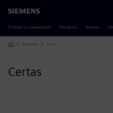
Siemens
Produkti un pakalpojumi
Risinājumi
Nozares
Par
Ecosystem
Certas
Home
Certas