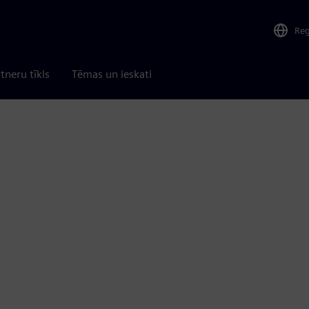
Re
tneru tīkls
Tēmas un ieskati