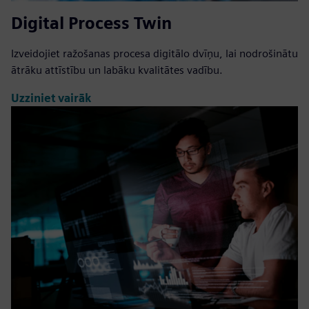
Digital Process Twin
Izveidojiet ražošanas procesa digitālo dvīņu, lai nodrošinātu
ātrāku attīstību un labāku kvalitātes vadību.
Uzziniet vairāk