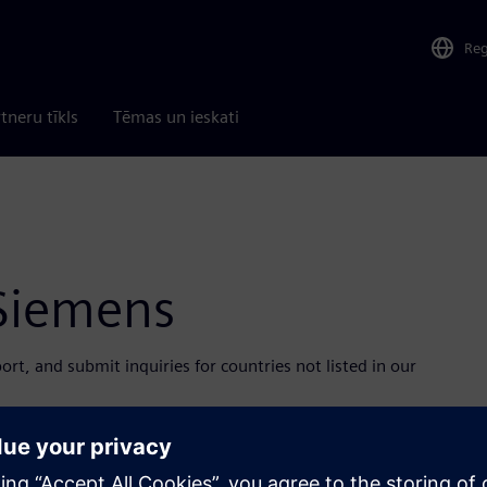
Re
tneru tīkls
Tēmas un ieskati
 Siemens
rt, and submit inquiries for countries not listed in our