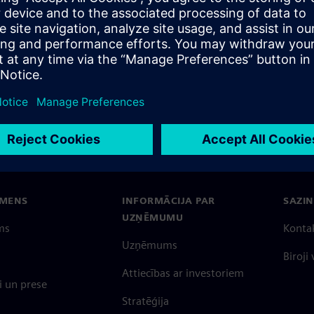
bmit an inquiry
EMENS
INFORMĀCIJA PAR
SAZIN
UZŅĒMUMU
ms
Konta
Uzņēmums
Biroji
Attiecības ar investoriem
 un prese
Stratēģija