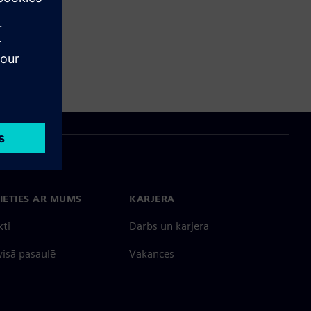
IETIES AR MUMS
KARJERA
kti
Darbs un karjera
 visā pasaulē
Vakances