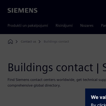
Siemens
Produkti un pakalpojumi
Risinājumi
Nozares
Par
Contact us
Buildings contact
Home
Buildings contact |
Find Siemens contact centers worldwide, get technical suppo
comprehensive global directory.