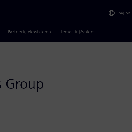
Region
Partnerių ekosistema
Temos ir įžvalgos
s Group