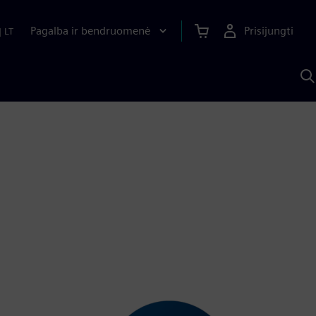
Pagalba ir bendruomenė
Prisijungti
|
LT
P
n
S
D