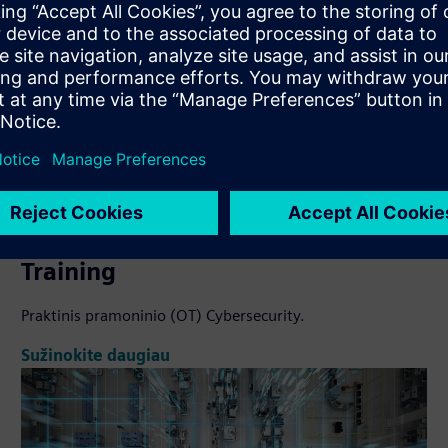
Industrial (OT) Cybersecurity
Training
Praktinis pramoninio (OT) Cybersecurity.
Sužinokite daugiau