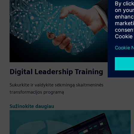
Digital Leadership Training
Sukurkite ir valdykite sėkmingą skaitmeninės
transformacijos programą
Sužinokite daugiau