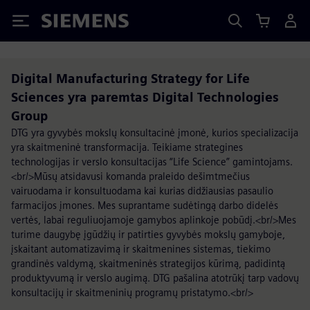
Siemens
Digital Manufacturing Strategy for Life
Sciences yra paremtas Digital Technologies
Group
DTG yra gyvybės mokslų konsultacinė įmonė, kurios specializacija
yra skaitmeninė transformacija. Teikiame strategines
technologijas ir verslo konsultacijas “Life Science” gamintojams.
<br/>Mūsų atsidavusi komanda praleido dešimtmečius
vairuodama ir konsultuodama kai kurias didžiausias pasaulio
farmacijos įmones. Mes suprantame sudėtingą darbo didelės
vertės, labai reguliuojamoje gamybos aplinkoje pobūdį.<br/>Mes
turime daugybę įgūdžių ir patirties gyvybės mokslų gamyboje,
įskaitant automatizavimą ir skaitmenines sistemas, tiekimo
grandinės valdymą, skaitmeninės strategijos kūrimą, padidintą
produktyvumą ir verslo augimą. DTG pašalina atotrūkį tarp vadovų
konsultacijų ir skaitmeninių programų pristatymo.<br/>