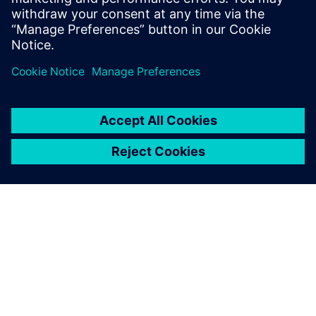
Išankstinės sąlygos
APIE SIEMENS