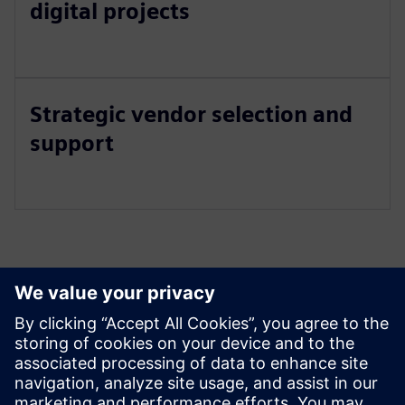
digital projects
Strategic vendor selection and
support
Peržiūrėkite Išteklius ir
Susijusius Produktus