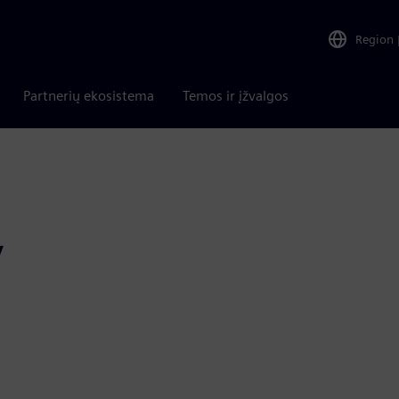
Region
Partnerių ekosistema
Temos ir įžvalgos
y