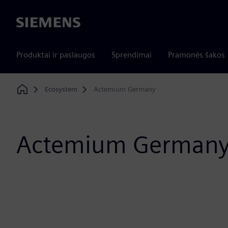
Siemens
Produktai ir paslaugos
Sprendimai
Pramonės šakos
Ecosystem
Actemium Germany
Home
Actemium German