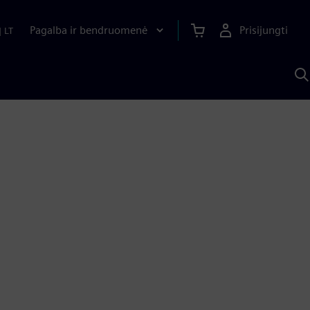
Pagalba ir bendruomenė
Prisijungti
|
LT
P
n
S
D